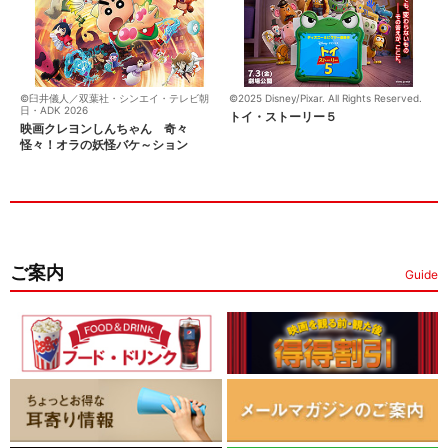
©臼井儀人／双葉社・シンエイ・テレビ朝
©2025 Disney/Pixar. All Rights Reserved.
日・ADK 2026
トイ・ストーリー５
映画クレヨンしんちゃん 奇々
怪々！オラの妖怪バケ～ション
ご案内
Guide