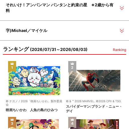
それいけ！アンパンマン パンタンと約束の星 ※2歳から有
料
字)Michael／マイケル
ランキング
(2026/07/31～2026/08/03)
Ranking
1
2
© ナガノ / 2026「映画ちいかわ」製作委員
© & ™ 2026 MARVEL. ©2026 CPII & TSG.
会
スパイダーマン:ブランド・ニュー・
映画ちいかわ 人魚の島のひみつ
デイ
3
4