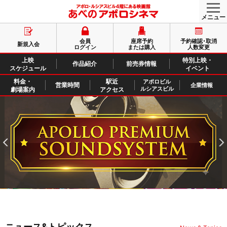
会員
座席予約
予約確認･取消
新規入会
ログイン
または購入
人数変更
上映
特別上映・
作品紹介
前売券情報
スケジュール
イベント
料金・
駅近
アポロビル
営業時間
企業情報
ルシアスビル
劇場案内
アクセス
ニュース&トピックス