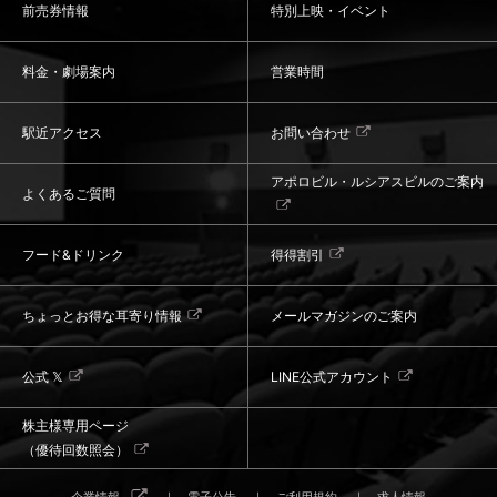
前売券情報
特別上映・イベント
料金・劇場案内
営業時間
駅近アクセス
お問い合わせ
アポロビル・ルシアスビルのご案内
よくあるご質問
フード&ドリンク
得得割引
ちょっとお得な耳寄り情報
メールマガジンのご案内
公式 𝕏
LINE公式アカウント
株主様専用ページ
（優待回数照会）
企業情報
電子公告
ご利用規約
求人情報