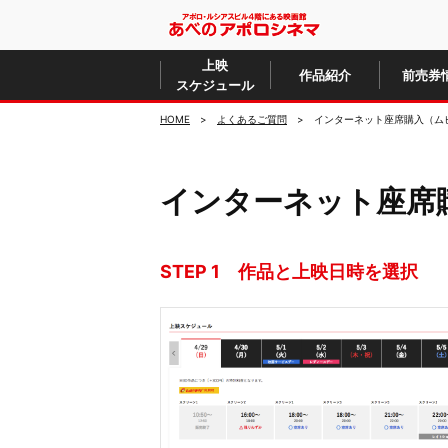
上映
作品紹介
前売券
スケジュール
HOME
よくあるご質問
インターネット座席購入（ム
インターネット座席
STEP 1 作品と上映日時を選択