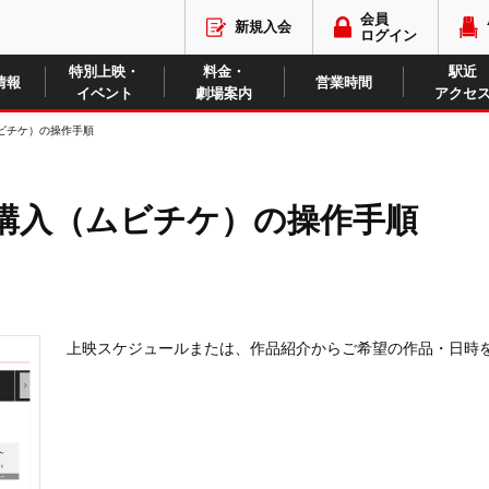
会員
新規入会
ログイン
特別上映・
料金・
駅近
情報
営業時間
イベント
劇場案内
アクセ
ビチケ）の操作手順
購入
（ムビチケ）の操作手順
上映スケジュールまたは、作品紹介からご希望の作品・日時