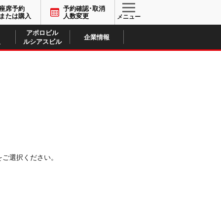
座席予約
予約確認･取消
または購入
人数変更
アポロビル
企業情報
ルシアスビル
ス
をご選択ください。